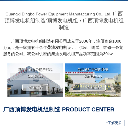
广西
Guangxi Dingbo Power Equipment Manufacturing Co., Ltd.
顶博发电机组制造:
顶博发电机组
▪ 广西顶博发电机组
制造
广西顶博发电机组制造有限公司成立于2006年，注册资金1008
万元，是一家拥有十余年
柴油发电机
设计、供应、调试、维修一条龙
服务的公司。我公司供应的柴油
发电机
组产品功率范围为30kw-
3000kw，可满足各种规格普通型、自动化、四保护、自动切换及三
遥监控、低噪音及移动式、自动化并网系统等特殊电力需求。 公司工
我们的的办公场所坏境
自己的厂子室内环境
艺设备先进，产品质量可靠，服务网络健全，严格按国际质量体系管
Our Office
Our Factory
理。产品已经通过ISO9001-2015质量体系认证，ISO14001:2015环
境管理体系认证，GB/T28001-2011职位健康安全管理体系认证。无
>查看更多
>查看更多
论是在性......
广西顶博发电机组制造 PRODUCT CENTER
+了解更多