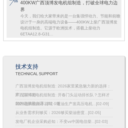
06
400KW广西顶博发电机组制造，打破全球电力边
界
今天，我们给大家带来的是一台集强悍动力、节能和前瞻
设计于一身的高端电力设备——400KW上柴广西顶博发
电机组制造。它源于欧洲技术，搭载上柴动力
6ETAA12.8-G31...
技术支持
TECHNICAL SUPPORT
广西顶博发电机组制造: 2026家里紧急魅力新的选择：
家...[02-13]
广西顶博发电机组制造: 开春门头运动排长队？怎样才
能的选择最合适...[02-10]
2026选购指南不踩坑：重油生产发高压电机...[02-09]
从业务需求到够买：2026够买柴油密度...[02-05]
发电厂机企业采购必知：不变vs中国电信柴...[02-03]