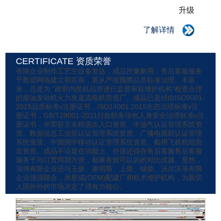
升级
了解详情
CERTIFICATE 资质荣誉
有限企业制作工艺主设备发达，成品控量耐用，售后客服服务
于数据网络建立和完善，要从严按國際品质标准治理。丰富
来，总是为 “政府内然机品质进行监督审核维护机构”检查合理
的柴油发动机火力发直流电机营造厂。成品已是经由ISO9001-
2015品质标准v注册证书，ISO14001:2015生态治理标准v注
册证书，GB/T28001-2011行政职务绿色人身安全治理标准v注
册证书，并荣获京东精选出入口资质、中油气认证管理系统资
质、数据信息工业部认证管理系统资质、广播电视部认证管理
系统资质、中国国中移动认证管理系统资质、船用飞机机组营
造资质。成品不论是在功能上、价值还得在售后客服售后客服
服务于与订货周期方便，都兼有较可以的的对比优越。显然，
顶博有限企业还与玉柴、康明斯、上柴、锡柴、沃尔沃等有限
企业强强聯合，并形成(OEM)配建厂和枝术维护机构，为新切
入国外外的市场决定了强有力核心。