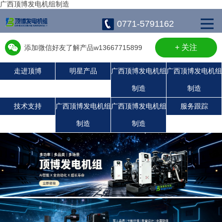
广西顶博发电机组制造
0771-5791162
+ 关注
添加微信好友了解产品w13667715899
走进顶博
明星产品
广西顶博发电机组
广西顶博发电机组
制造
制造
广西顶博发电机组制造:康明斯广西顶博发电机组制造
广西顶博发电机组制造:静音发电机组
广西顶博发电机组制造:玉柴发电机组
珀金斯发电机组
沃尔沃发电机组
潍柴发电机组
上柴发电机组
技术支持
广西顶博发电机组
广西顶博发电机组
服务跟踪
制造
制造