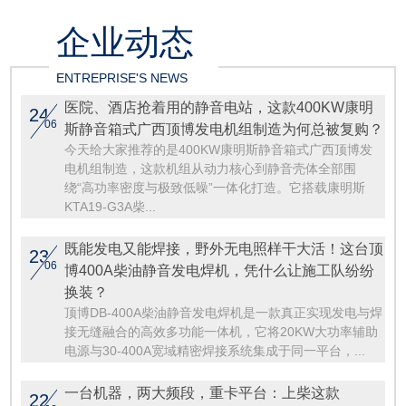
企业动态
ENTREPRISE'S NEWS
医院、酒店抢着用的静音电站，这款400KW康明
24
06
斯静音箱式广西顶博发电机组制造为何总被复购？
今天给大家推荐的是400KW康明斯静音箱式广西顶博发
电机组制造，这款机组从动力核心到静音壳体全部围
绕“高功率密度与极致低噪”一体化打造。它搭载康明斯
KTA19-G3A柴...
既能发电又能焊接，野外无电照样干大活！这台顶
23
06
博400A柴油静音发电焊机，凭什么让施工队纷纷
换装？
顶博DB-400A柴油静音发电焊机是一款真正实现发电与焊
接无缝融合的高效多功能一体机，它将20KW大功率辅助
电源与30-400A宽域精密焊接系统集成于同一平台，...
一台机器，两大频段，重卡平台：上柴这款
22